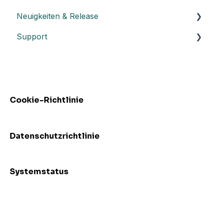
Neuigkeiten & Release
Integration mit Power BI
Support
Release Notes
Release Höhepunkte
Troubleshooting
Vorfälle
FAQs - Frequently Asked Questions
Cookie-Richtlinie
Datenschutzrichtlinie
Systemstatus