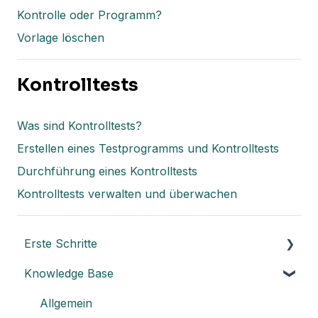
Kontrolle oder Programm?
Vorlage löschen
Kontrolltests
Was sind Kontrolltests?
Erstellen eines Testprogramms und Kontrolltests
Durchführung eines Kontrolltests
Kontrolltests verwalten und überwachen
Erste Schritte
Knowledge Base
Die Grundlagen von Impero verstehen
Kernelemente von Impero
Allgemein