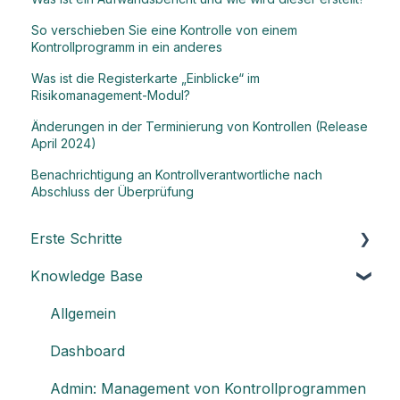
So verschieben Sie eine Kontrolle von einem
Kontrollprogramm in ein anderes
Was ist die Registerkarte „Einblicke“ im
Risikomanagement-Modul?
Änderungen in der Terminierung von Kontrollen (Release
April 2024)
Benachrichtigung an Kontrollverantwortliche nach
Abschluss der Überprüfung
Erste Schritte
Knowledge Base
Die Grundlagen von Impero verstehen
Kernelemente von Impero
Allgemein
Impero Einrichtungsleitfaden
Dashboard
Individuelle Anpassung Ihrer Berichte
Admin: Management von Kontrollprogrammen