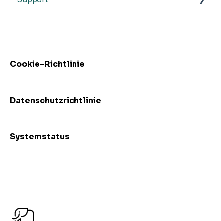
Release Höhepunkte
Troubleshooting
Vorfälle
FAQs - Frequently Asked Questions
Cookie-Richtlinie
Datenschutzrichtlinie
Systemstatus