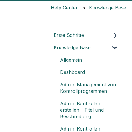
Help Center
Knowledge Base
Erste Schritte
Knowledge Base
Die Grundlagen von
Impero verstehen
Allgemein
Kernelemente von
Dashboard
Impero
Admin: Management von
Impero
Kontrollprogrammen
Einrichtungsleitfaden
Admin: Kontrollen
Individuelle Anpassung
erstellen - Titel und
Ihrer Berichte
Beschreibung
Admin: Kontrollen