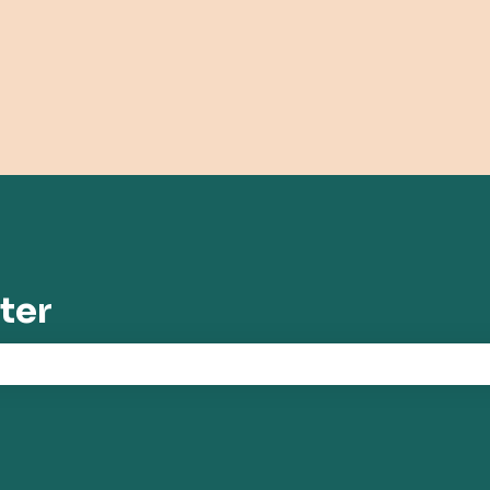
ungen anzeigen
ter
chfeld leer ist.