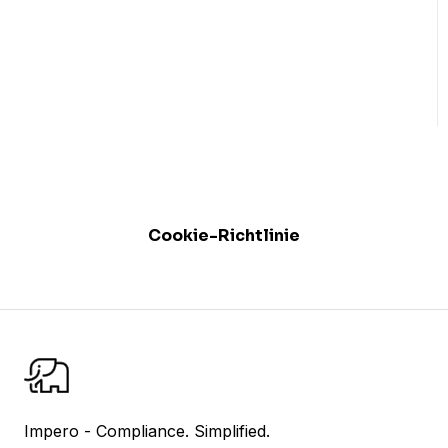
Ich bin
Kontrollverantwortliche
Ich bin Kontrollprüfer
Risikomanagement
Nutzer-Administration
Datenblatt
Cookie-Richtlinie
Berichte
Impero Share
Kontrolltests
Impero - Compliance. Simplified.