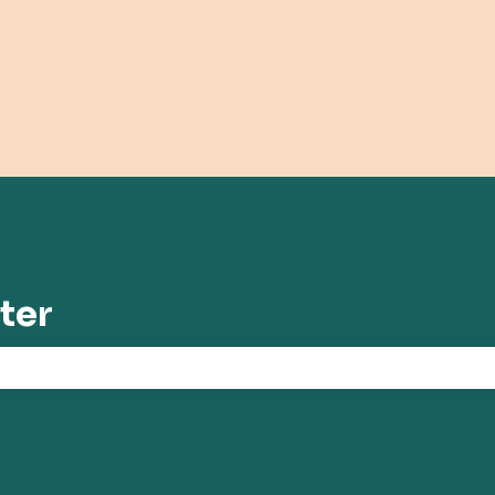
ungen anzeigen
ter
chfeld leer ist.