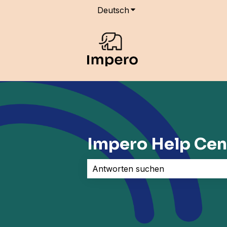
Deutsch
Untermenü für Übersetz
Impero Help Cen
Es gibt keine Vorschläge, da das Su