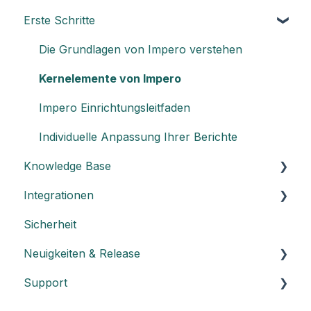
Erste Schritte
Die Grundlagen von Impero verstehen
Kernelemente von Impero
Impero Einrichtungsleitfaden
Individuelle Anpassung Ihrer Berichte
Knowledge Base
Integrationen
Allgemein
Sicherheit
Dashboard
Einen API-Schlüssel erstellen
Neuigkeiten & Release
Admin: Management von Kontrollprogrammen
Integration mit Power BI
Support
Admin: Kontrollen erstellen - Titel und
Release Notes
Beschreibung