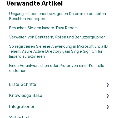
Verwandte Artikel
Umgang mit personenbezogenen Daten in exportierten
Berichten von Impero
Besuchen Sie den Impero Trust Report
Verwalten von Benutzern, Rollen und Benutzergruppen
So registrieren Sie eine Anwendung in Microsoft Entra ID
(ehem. Azure Active Directory), um Single Sign On für
Impero zu aktivieren
Einen Verantwortlichen oder Prüfer von einer Kontrolle
entfernen
Erste Schritte
Knowledge Base
Die Grundlagen von Impero verstehen
Integrationen
Kernelemente von Impero
Allgemein
Sicherheit
Impero Einrichtungsleitfaden
Dashboard
Einen API-Schlüssel erstellen